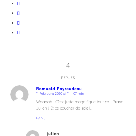
4
REPLIES
Romuald Payraudeau
11 February 2020 at 11 h 07 min
says:
Waaaah ! C’est juste magnifique tout ça ! Bravo
Julien ! Et ce coucher de soleil…
Reply
julien